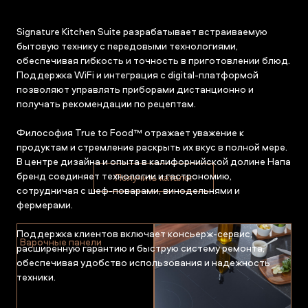
Signature Kitchen Suite разрабатывает встраиваемую
бытовую технику с передовыми технологиями,
обеспечивая гибкость и точность в приготовлении блюд.
Поддержка WiFi и интеграция с digital-платформой
позволяют управлять приборами дистанционно и
получать рекомендации по рецептам.
Философия True to Food™ отражает уважение к
продуктам и стремление раскрыть их вкус в полной мере.
В центре дизайна и опыта в калифорнийской долине Напа
бренд соединяет технологии и гастрономию,
Получить каталог
сотрудничая с шеф-поварами, винодельнями и
фермерами.
Поддержка клиентов включает консьерж-сервис,
Варочные панели
расширенную гарантию и быструю систему ремонта,
обеспечивая удобство использования и надежность
техники.